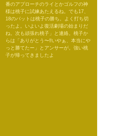
番のアプローチのライとかゴルフの神
様は桃子に試練あたえるね。でも17、
18のパットは桃子の勝ち。よく打ち切
ったよ。いよいよ復活劇場の始まりだ
ね。次も頑張れ桃子」と連絡。桃子か
らは「ありがとう〜‼️いやぁ、本当にや
っと勝てたー」とアンサーが。強い桃
子が帰ってきましたよ