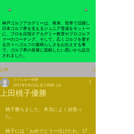
神戸ゴルフアカデミーは、将来、世界で活躍し
日本ゴルフ界を支えるジュニア育成をモットー
に、プロを目指すアカデミー教育やプロゴルフ
ァーのコーチング。そして、広くゴルフを愛す
る方々へゴルフの素晴らしさをお伝えする事
で、ゴルフ界の発展に貢献したい思いから設立
されました。
記事
ファンキー中野
2017年5月22日
読了時間: 1分
上田桃子優勝
桃子勝ちました。本当によく頑張っ
た。
桃子には「おめでとうー泣けたわ。17