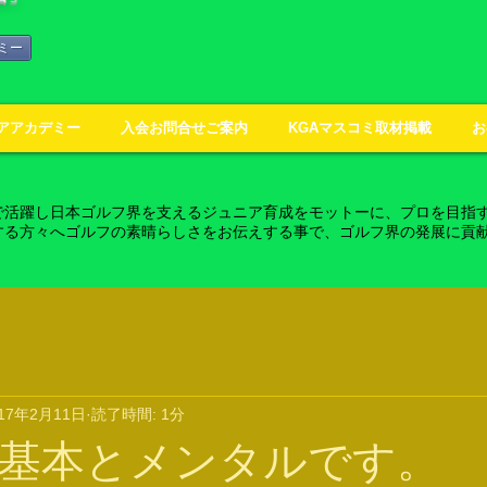
ミー
アアカデミー
入会お問合せご案内
KGAマスコミ取材掲載
お
で活躍し日本ゴルフ界を支えるジュニア育成をモットーに、プロを目指
する方々へゴルフの素晴らしさをお伝えする事で、ゴルフ界の発展に貢
017年2月11日
読了時間: 1分
基本とメンタルです。