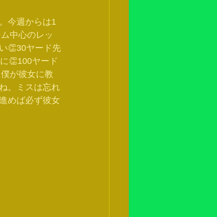
。今週からは1
ーム中心のレッ
👏30ヤード先
👏100ヤード
。僕が彼女に教
ね。ミスは忘れ
進めば必ず彼女