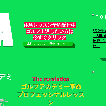
A
ＴＯ
体験レッスン予約受付中
ゴルフ上達したい方は
6/22
付
「Silk d
​今すぐクリック
神戸ゴ
体験レッスンご予約はこちら
た。
デミ
The revolution
ゴルフアカデミー革命
プロフェッシナルレッス
単に。
ン
言」