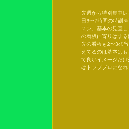
先週から特別集中レ
日6〜7時間の特訓
スン。基本の見直し
の看板に寄りはする
先の看板も2〜3発
えてるのは基本はも
て良いイメージだけ
はトッププロになれ