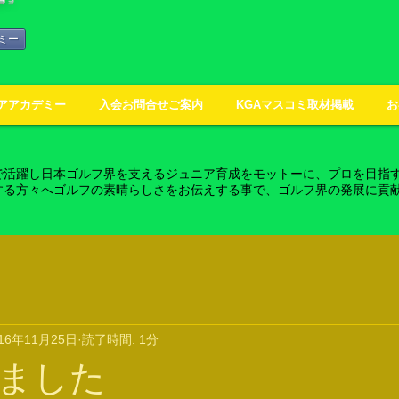
ミー
アアカデミー
入会お問合せご案内
KGAマスコミ取材掲載
お
で活躍し日本ゴルフ界を支えるジュニア育成をモットーに、プロを目指
する方々へゴルフの素晴らしさをお伝えする事で、ゴルフ界の発展に貢
016年11月25日
読了時間: 1分
ました