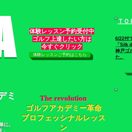
A
ＴＯ
体験レッスン予約受付中
ゴルフ上達したい方は
6/22
付
「Silk d
​今すぐクリック
神戸ゴ
体験レッスンご予約はこちら
た。
デミ
The revolution
ゴルフアカデミー革命
プロフェッシナルレッス
単に。
ン
言」