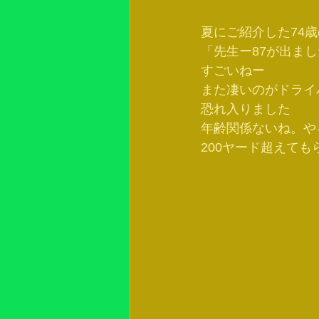
夏にご紹介した74
「先生ー87が出ま
すごいねー
また凄いのがドライ
恐れ入りました
年齢関係ないね。や
200ヤード超えて