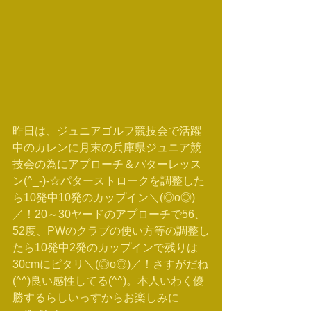
昨日は、ジュニアゴルフ競技会で活躍
中のカレンに月末の兵庫県ジュニア競
技会の為にアプローチ＆パターレッス
ン(^_-)-☆パターストロークを調整した
ら10発中10発のカップイン＼(◎o◎)
／！20～30ヤードのアプローチで56、
52度、PWのクラブの使い方等の調整し
たら10発中2発のカップインで残りは
30cmにピタリ＼(◎o◎)／！さすがだね
(^^)良い感性してる(^^)。本人いわく優
勝するらしいっすからお楽しみに