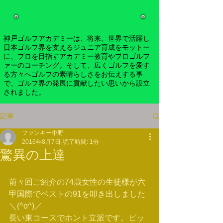
神戸ゴルフアカデミーは、将来、世界で活躍し
日本ゴルフ界を支えるジュニア育成をモットー
に、プロを目指すアカデミー教育やプロゴルフ
ァーのコーチング。そして、広くゴルフを愛す
る方々へゴルフの素晴らしさをお伝えする事
で、ゴルフ界の発展に貢献したい思いから設立
されました。
記事
ファンキー中野
2016年8月7日
読了時間: 1分
驚異の上達
前々回ご紹介の74歳女性の生徒様が六
甲国際でベストの91を叩き出しました
＼(^o^)／
長い東コースでホント立派です。ピッ