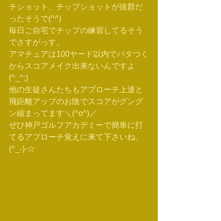
チショット、チップショットが抜群だ
ったそうで(^^)
毎日ご自宅でチップの練習してるそう
でさすがっす。
アマチュアは100ヤード以内でバタつく
からスコアメイク出来ないんですよ
(^_^;)
他の生徒さんたちもアプローチ上達と
飛距離アップのお陰でスコアがグング
ン縮まってます＼(^o^)／
ぜひ神戸ゴルフアカデミーで簡単に打
てるアプローチ覚えに来て下さいね。
(^_-)-☆