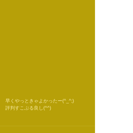
早くやっときゃよかったー(^_^;)
評判すこぶる良し(^^)