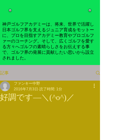
神戸ゴルフアカデミーは、将来、世界で活躍し
日本ゴルフ界を支えるジュニア育成をモットー
に、プロを目指すアカデミー教育やプロゴルフ
ァーのコーチング。そして、広くゴルフを愛す
る方々へゴルフの素晴らしさをお伝えする事
で、ゴルフ界の発展に貢献したい思いから設立
されました。
記事
ファンキー中野
2016年7月3日
読了時間: 1分
好調です―＼(^o^)／