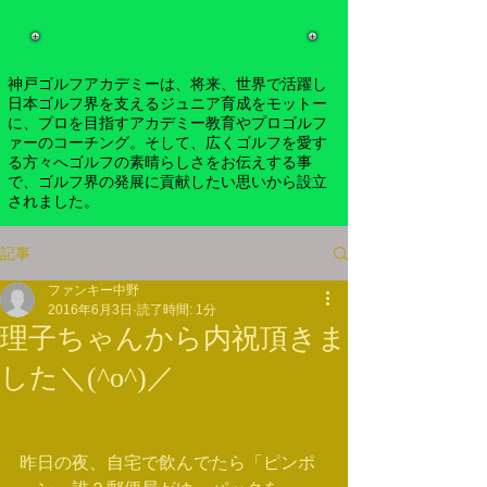
神戸ゴルフアカデミーは、将来、世界で活躍し
日本ゴルフ界を支えるジュニア育成をモットー
に、プロを目指すアカデミー教育やプロゴルフ
ァーのコーチング。そして、広くゴルフを愛す
る方々へゴルフの素晴らしさをお伝えする事
で、ゴルフ界の発展に貢献したい思いから設立
されました。
記事
ファンキー中野
2016年6月3日
読了時間: 1分
理子ちゃんから内祝頂きま
した＼(^o^)／
昨日の夜、自宅で飲んでたら「ピンポ