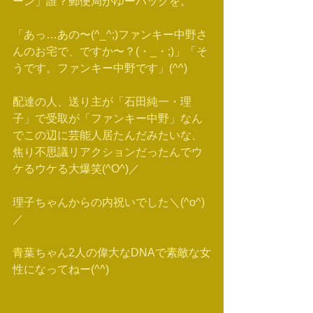
ーン」誰？郵便局がゆーパックを。
「あっ…あの〜(^_^;)ファンキー中野さ
んのお宅で、ですか〜？(・_・;)」「そ
うです。ファンキー中野です」(^^)
配達の人、送り主が「石田純一・理
子」で受取が「ファンキー中野」なん
でこの辺に芸能人居たんだみたいな、
焦り不思議リアクションだったんでウ
ケるウケる大爆笑(^O^)／
理子ちゃんからの内祝いでした＼(^o^)
／
青葉ちゃん2人の偉大なDNAで素敵な女
性になってねー(^^)